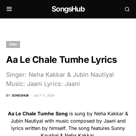
SongsHub
HINDI
Aa Le Chale Tumhe Lyrics
Singer: Neha Kakkar & Jubin Nautiyal
Music: Jaani Lyrics: Jaani
BY
SONGSHUB
JULY 11, 2024
Aa Le Chale Tumhe
Song
is sung by Neha Kakkar &
Jubin Nautiyal with music composed by Jaani and
lyrics written by himself. The song features Sunny
Kaushal & Neha Kakkar.